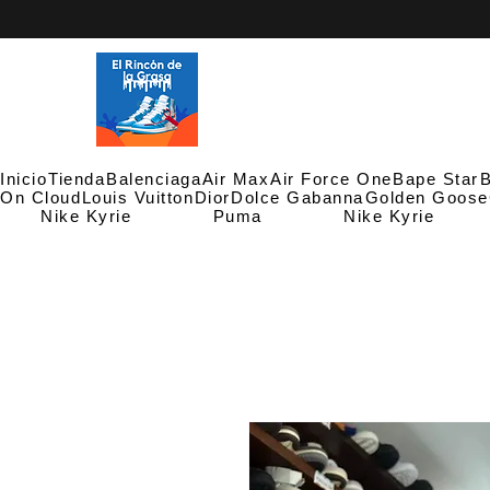
Inicio
Tienda
Balenciaga
Air Max
Air Force One
Bape Star
B
On Cloud
Louis Vuitton
Dior
Dolce Gabanna
Golden Goose
Nike Kyrie
Puma
Nike Kyrie