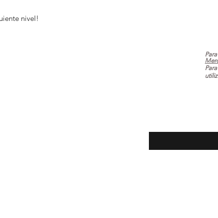
guiente nivel!
Para
Mer
Para
utili
ecuentes
Introduce tu email aq
oluciones
la tienda
 pago