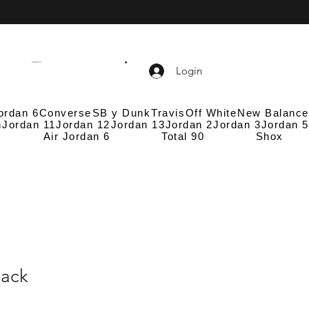
CARRITO
Login
ordan 6
Converse
SB y Dunk
Travis
Off White
New Balance
n
Jordan 11
Jordan 12
Jordan 13
Jordan 2
Jordan 3
Jordan 5
Air Jordan 6
Total 90
Shox
lack