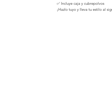
✅ Incluye caja y cubrepolvos
¡Hazlo tuyo y lleva tu estilo al si
Tienda
Preguntas fr
Distribuidores
Envíos y dev
Blog
Políticas de 
Nosotros
Métodos de
Contacto