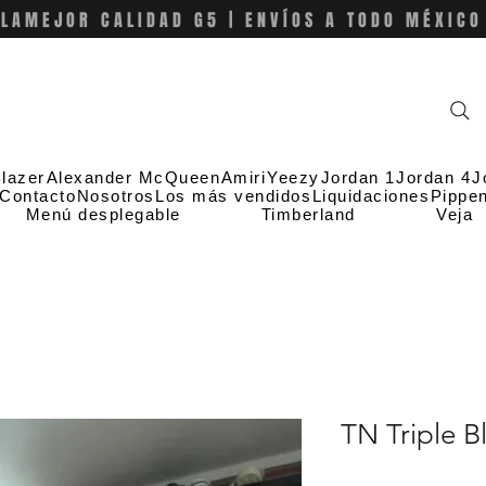
LAMEJOR CALIDAD G5 | ENVÍOS A TODO MÉXICO
lazer
Alexander McQueen
Amiri
Yeezy
Jordan 1
Jordan 4
J
Contacto
Nosotros
Los más vendidos
Liquidaciones
Pippe
Menú desplegable
Timberland
Veja
TN Triple B