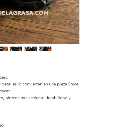
En El Rincón de la G
garantizando segurid
ofreciendo calzado d
⏱ Tiempo estimado 
Somos una tienda 100
2 a 9 días hábiles, 
México que respaldan
🚚 Todos nuestros pe
✅ Pagos seguros
para que puedas seg
✅ Envíos con guía ra
Esta te la haremos l
✅ Atención por Wha
💡 Una vez confirma
Nos comprometemos a 
con cuidado y lo envi
segura y satisfactori
Tu compra está en bu
recibas tu pedido en 
puerta de tu casa, si
💬 ¿Tienes dudas? Es
4495260602. Estamos
 paso.
 detalles lo convierten en una pieza única,
tacar.
, ofrece una excelente durabilidad y
io