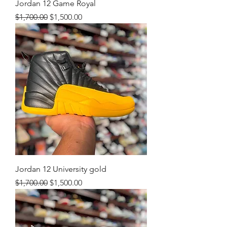
Jordan 12 Game Royal
Precio
Precio de oferta
$1,700.00
$1,500.00
Jordan 12 University gold
Precio
Precio de oferta
$1,700.00
$1,500.00