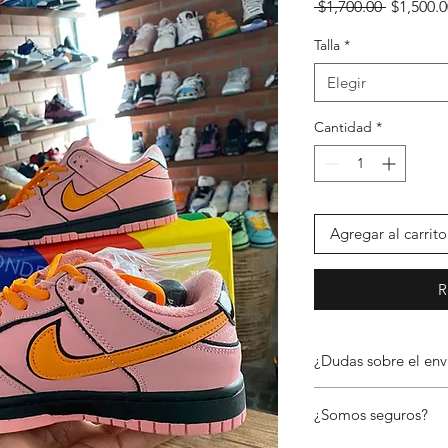
Precio
 $1,700.00 
$1,500.0
Talla
*
Elegir
Cantidad
*
Agregar al carrito
R
¿Dudas sobre el env
📦 Envíos a todo Méx
¿Somos seguros?
En El Rincón de la Gr
República Mexicana a