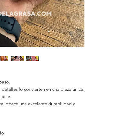
En El Rincón de la G
garantizando segurid
ofreciendo calzado d
⏱ Tiempo estimado 
Somos una tienda 100
2 a 9 días hábiles, 
México que respaldan
🚚 Todos nuestros pe
✅ Pagos seguros
para que puedas seg
✅ Envíos con guía ra
Esta te la haremos l
✅ Atención por Wha
💡 Una vez confirma
Nos comprometemos a 
con cuidado y lo envi
segura y satisfactori
Tu compra está en bu
recibas tu pedido en 
puerta de tu casa, si
💬 ¿Tienes dudas? Es
4495260602. Estamos
 paso.
 detalles lo convierten en una pieza única,
tacar.
, ofrece una excelente durabilidad y
io