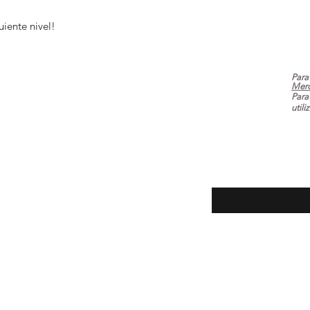
guiente nivel!
Para
Mer
Para
utili
ecuentes
Introduce tu email aq
oluciones
la tienda
 pago