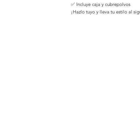
✅ Incluye caja y cubrepolvos
¡Hazlo tuyo y lleva tu estilo al si
Tienda
Preguntas fr
Distribuidores
Envíos y dev
Blog
Políticas de 
Nosotros
Métodos de
Contacto