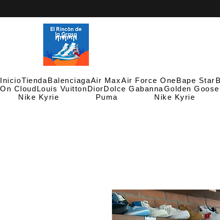
Inicio
Tienda
Balenciaga
Air Max
Air Force One
Bape Star
B
On Cloud
Louis Vuitton
Dior
Dolce Gabanna
Golden Goose
Nike Kyrie
Puma
Nike Kyrie