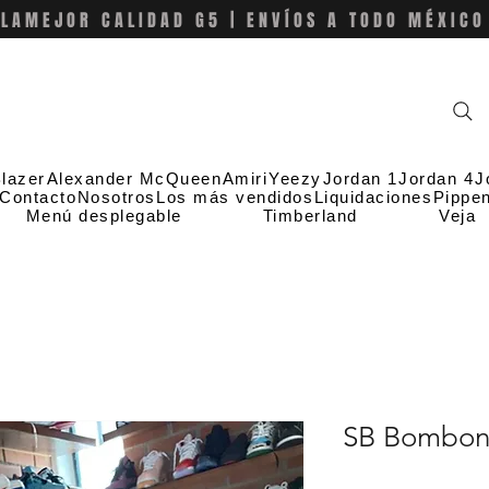
LAMEJOR CALIDAD G5 | ENVÍOS A TODO MÉXICO
lazer
Alexander McQueen
Amiri
Yeezy
Jordan 1
Jordan 4
J
Contacto
Nosotros
Los más vendidos
Liquidaciones
Pippe
Menú desplegable
Timberland
Veja
SB Bombo