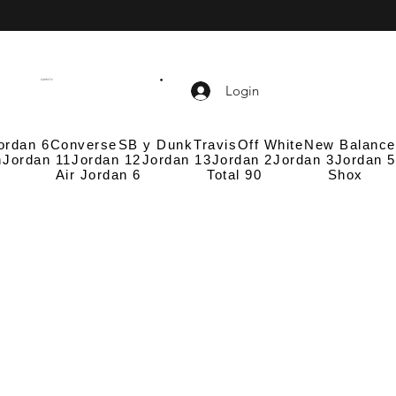
CARRITO
Login
ordan 6
Converse
SB y Dunk
Travis
Off White
New Balance
n
Jordan 11
Jordan 12
Jordan 13
Jordan 2
Jordan 3
Jordan 5
Air Jordan 6
Total 90
Shox
n