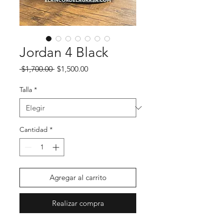
Jordan 4 Black
Precio
Precio de oferta
 $1,700.00 
$1,500.00
Talla
*
Cantidad
*
Agregar al carrito
Realizar compra