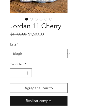
Jordan 11 Cherry
Precio
Precio de oferta
 $1,700.00 
$1,500.00
Talla
*
Cantidad
*
Agregar al carrito
Realizar compra