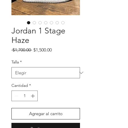
Jordan 1 Stage
Haze
Precio
Precio de oferta
 $1,700.00 
$1,500.00
Talla
*
Cantidad
*
Agregar al carrito