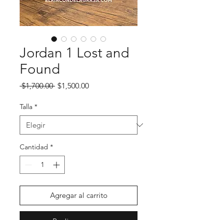
Jordan 1 Lost and
Found
Precio
Precio de oferta
 $1,700.00 
$1,500.00
Talla
*
Cantidad
*
Agregar al carrito