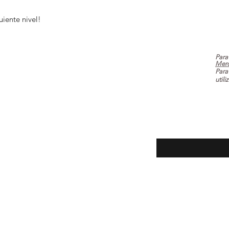
guiente nivel!
Para
Mer
Para
utili
ecuentes
Introduce tu email aq
oluciones
la tienda
 pago