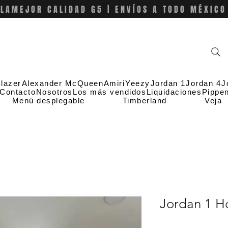
LAMEJOR CALIDAD G5 | ENVÍOS A TODO MÉXICO
lazer
Alexander McQueen
Amiri
Yeezy
Jordan 1
Jordan 4
J
Contacto
Nosotros
Los más vendidos
Liquidaciones
Pippe
Menú desplegable
Timberland
Veja
Jordan 1 