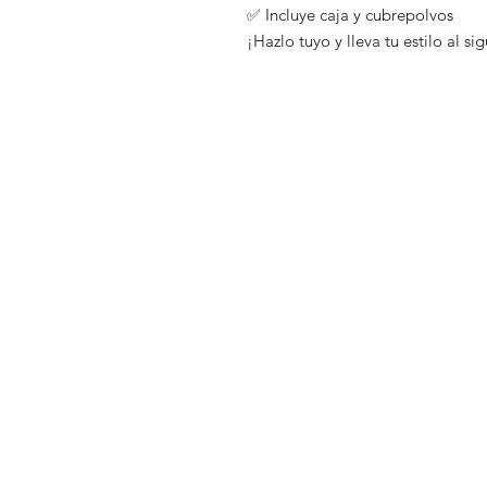
✅ Incluye caja y cubrepolvos
¡Hazlo tuyo y lleva tu estilo al si
Tienda
Preguntas fr
Distribuidores
Envíos y dev
Blog
Políticas de 
Nosotros
Métodos de
Contacto