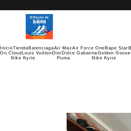
Inicio
Tienda
Balenciaga
Air Max
Air Force One
Bape Star
B
On Cloud
Louis Vuitton
Dior
Dolce Gabanna
Golden Goose
Nike Kyrie
Puma
Nike Kyrie