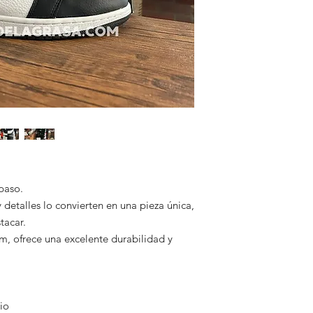
En El Rincón de la G
garantizando segurid
ofreciendo calzado d
⏱ Tiempo estimado 
Somos una tienda 100
2 a 9 días hábiles, 
México que respaldan
🚚 Todos nuestros pe
✅ Pagos seguros
para que puedas seg
✅ Envíos con guía ra
Esta te la haremos l
✅ Atención por Wha
💡 Una vez confirma
Nos comprometemos a 
con cuidado y lo envi
segura y satisfactori
Tu compra está en bu
recibas tu pedido en 
puerta de tu casa, si
💬 ¿Tienes dudas? Es
4495260602. Estamos
 paso.
 detalles lo convierten en una pieza única,
tacar.
, ofrece una excelente durabilidad y
io