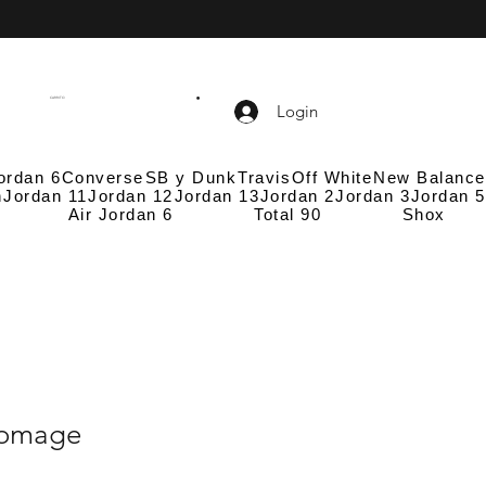
CARRITO
Login
ordan 6
Converse
SB y Dunk
Travis
Off White
New Balance
n
Jordan 11
Jordan 12
Jordan 13
Jordan 2
Jordan 3
Jordan 5
Air Jordan 6
Total 90
Shox
Homage