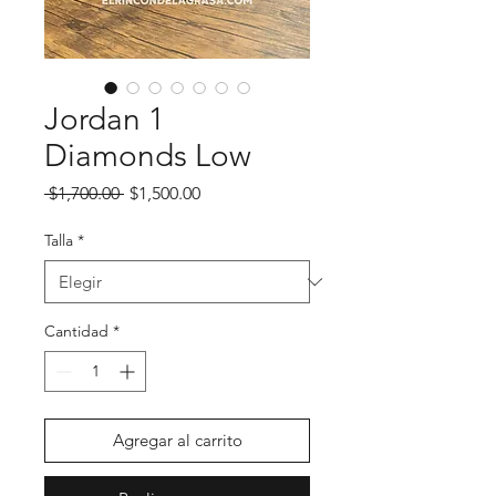
Jordan 1
Diamonds Low
Precio
Precio de oferta
 $1,700.00 
$1,500.00
Talla
*
Cantidad
*
Agregar al carrito