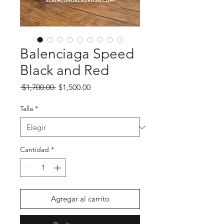
Balenciaga Speed
Black and Red
Precio
Precio de oferta
 $1,700.00 
$1,500.00
Talla
*
Cantidad
*
Agregar al carrito