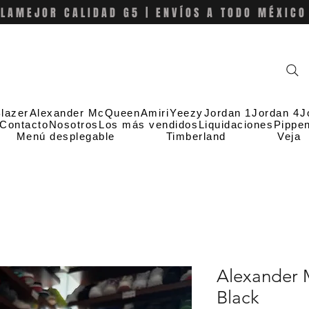
LAMEJOR CALIDAD G5 | ENVÍOS A TODO MÉXICO
lazer
Alexander McQueen
Amiri
Yeezy
Jordan 1
Jordan 4
J
Contacto
Nosotros
Los más vendidos
Liquidaciones
Pippe
Menú desplegable
Timberland
Veja
Alexander 
Black