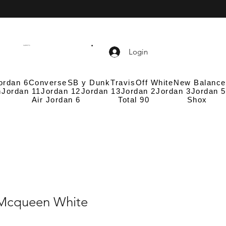
CARRITO
Login
ordan 6
Converse
SB y Dunk
Travis
Off White
New Balance
n
Jordan 11
Jordan 12
Jordan 13
Jordan 2
Jordan 3
Jordan 5
Air Jordan 6
Total 90
Shox
Mcqueen White