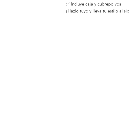
✅ Incluye caja y cubrepolvos
¡Hazlo tuyo y lleva tu estilo al si
Tienda
Preguntas fr
Distribuidores
Envíos y dev
Blog
Políticas de 
Nosotros
Métodos de
Contacto