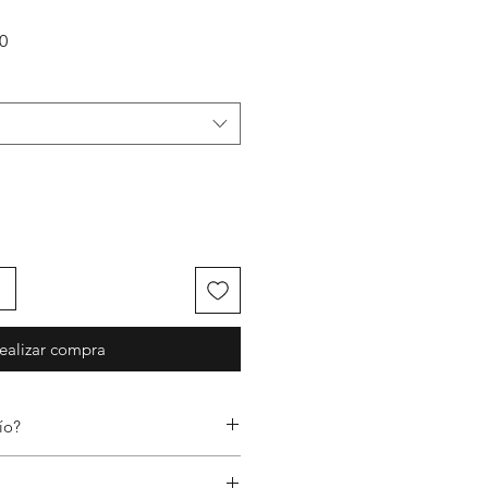
Precio de oferta
0
ealizar compra
ío?
ico