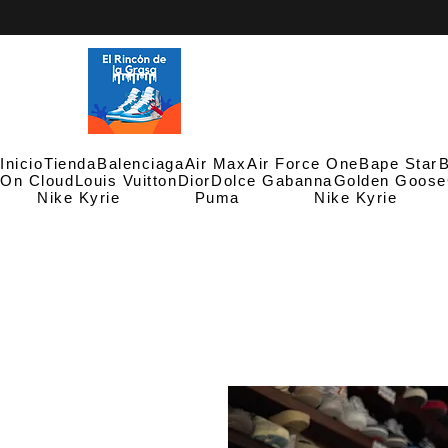
Inicio
Tienda
Balenciaga
Air Max
Air Force One
Bape Star
B
On Cloud
Louis Vuitton
Dior
Dolce Gabanna
Golden Goose
Nike Kyrie
Puma
Nike Kyrie