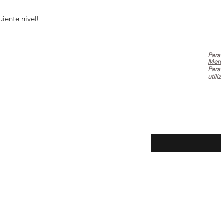
guiente nivel!
Para
Mer
Para
utili
ecuentes
Introduce tu email aq
oluciones
la tienda
 pago