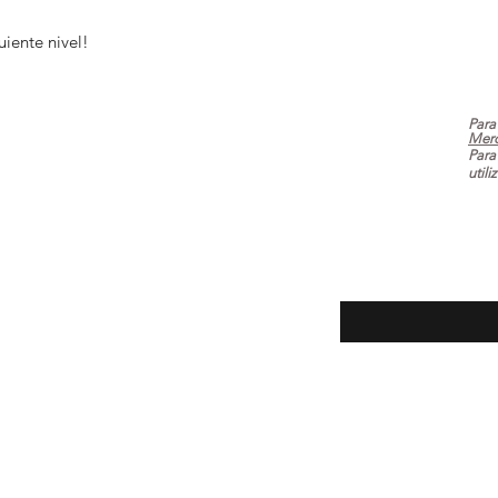
guiente nivel!
Para
Mer
Para
utili
ecuentes
Introduce tu email aq
oluciones
la tienda
 pago