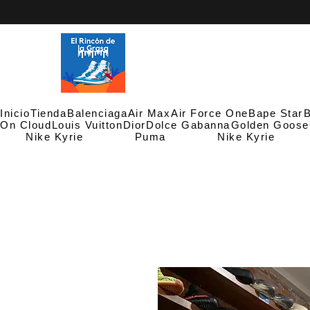
Inicio
Tienda
Balenciaga
Air Max
Air Force One
Bape Star
B
On Cloud
Louis Vuitton
Dior
Dolce Gabanna
Golden Goose
Nike Kyrie
Puma
Nike Kyrie