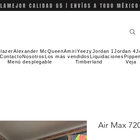
LAMEJOR CALIDAD G5 | ENVÍOS A TODO MÉXICO
lazer
Alexander McQueen
Amiri
Yeezy
Jordan 1
Jordan 4
J
Contacto
Nosotros
Los más vendidos
Liquidaciones
Pippe
Menú desplegable
Timberland
Veja
Air Max 72