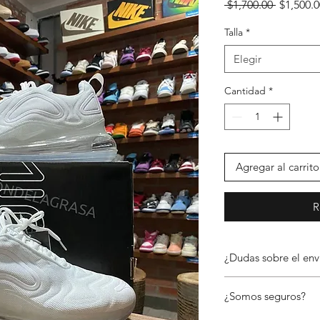
Precio
 $1,700.00 
$1,500.0
Talla
*
Elegir
Cantidad
*
Agregar al carrito
R
¿Dudas sobre el env
📦 Envíos a todo Méx
¿Somos seguros?
En El Rincón de la Gr
República Mexicana a