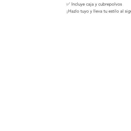
✅ Incluye caja y cubrepolvos
¡Hazlo tuyo y lleva tu estilo al si
Tienda
Preguntas fr
Distribuidores
Envíos y dev
Blog
Políticas de 
Nosotros
Métodos de
Contacto