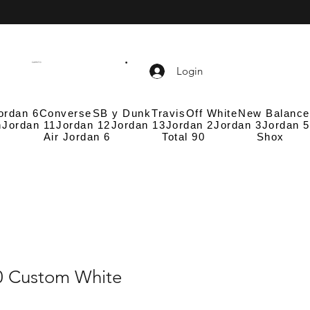
CARRITO
Login
ordan 6
Converse
SB y Dunk
Travis
Off White
New Balance
n
Jordan 11
Jordan 12
Jordan 13
Jordan 2
Jordan 3
Jordan 5
Air Jordan 6
Total 90
Shox
0 Custom White