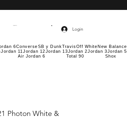
CARRITO
Login
ordan 6
Converse
SB y Dunk
Travis
Off White
New Balance
n
Jordan 11
Jordan 12
Jordan 13
Jordan 2
Jordan 3
Jordan 5
Air Jordan 6
Total 90
Shox
21 Photon White &