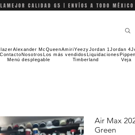
LAMEJOR CALIDAD G5 | ENVÍOS A TODO MÉXICO
lazer
Alexander McQueen
Amiri
Yeezy
Jordan 1
Jordan 4
J
Contacto
Nosotros
Los más vendidos
Liquidaciones
Pippe
Menú desplegable
Timberland
Veja
Air Max 20
Green