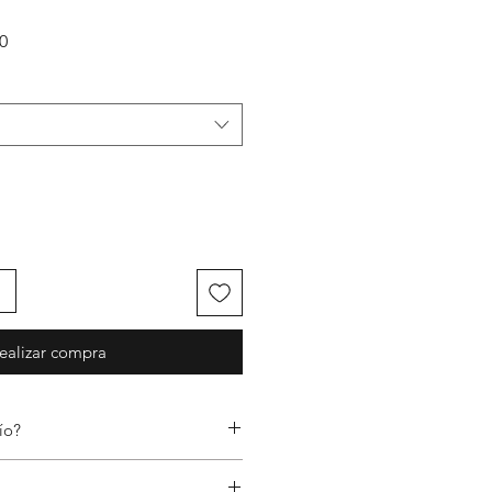
Precio de oferta
0
ealizar compra
ío?
ico