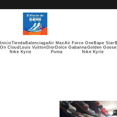
Inicio
Tienda
Balenciaga
Air Max
Air Force One
Bape Star
B
On Cloud
Louis Vuitton
Dior
Dolce Gabanna
Golden Goose
Nike Kyrie
Puma
Nike Kyrie