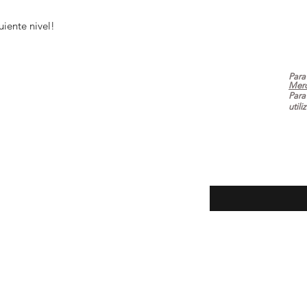
guiente nivel!
Para
Mer
Para
utili
ecuentes
Introduce tu email aq
oluciones
la tienda
 pago