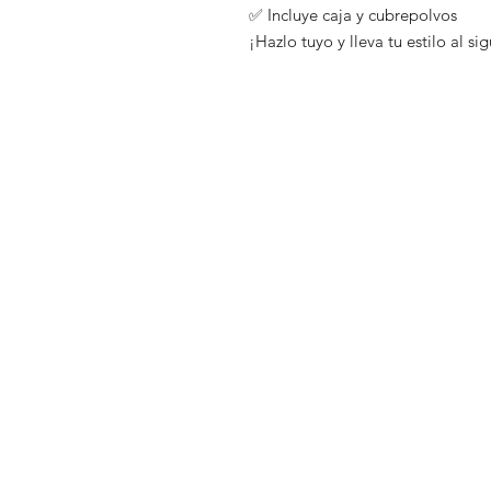
✅ Incluye caja y cubrepolvos
¡Hazlo tuyo y lleva tu estilo al si
Tienda
Preguntas fr
Distribuidores
Envíos y dev
Blog
Políticas de 
Nosotros
Métodos de
Contacto