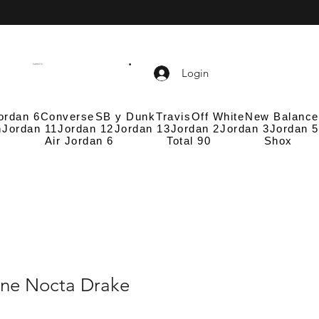
CARRITO
Login
ordan 6
Converse
SB y Dunk
Travis
Off White
New Balance
n
Jordan 11
Jordan 12
Jordan 13
Jordan 2
Jordan 3
Jordan 5
Air Jordan 6
Total 90
Shox
One Nocta Drake