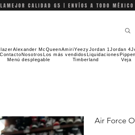
LAMEJOR CALIDAD G5 | ENVÍOS A TODO MÉXICO
lazer
Alexander McQueen
Amiri
Yeezy
Jordan 1
Jordan 4
J
Contacto
Nosotros
Los más vendidos
Liquidaciones
Pippe
Menú desplegable
Timberland
Veja
Air Force 