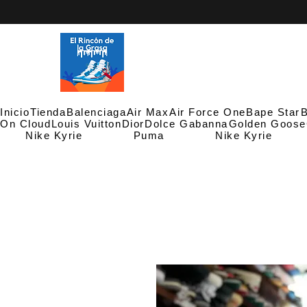
Inicio
Tienda
Balenciaga
Air Max
Air Force One
Bape Star
B
On Cloud
Louis Vuitton
Dior
Dolce Gabanna
Golden Goose
Nike Kyrie
Puma
Nike Kyrie