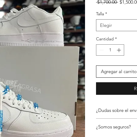
Precio
 $1,700.00 
$1,500.0
Talla
*
Elegir
Cantidad
*
Agregar al carrito
R
¿Dudas sobre el env
📦 Envíos a todo Méx
¿Somos seguros?
En El Rincón de la Gr
República Mexicana a