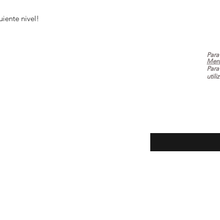
guiente nivel!
Para
Mer
Para
utili
ecuentes
Introduce tu email aq
oluciones
la tienda
 pago