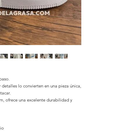
En El Rincón de la G
garantizando segurid
ofreciendo calzado d
⏱ Tiempo estimado 
Somos una tienda 100
2 a 9 días hábiles, 
México que respaldan
🚚 Todos nuestros pe
✅ Pagos seguros
para que puedas seg
✅ Envíos con guía ra
Esta te la haremos l
✅ Atención por Wha
💡 Una vez confirma
Nos comprometemos a 
con cuidado y lo envi
segura y satisfactori
Tu compra está en bu
recibas tu pedido en 
puerta de tu casa, si
💬 ¿Tienes dudas? Es
4495260602. Estamos
 paso.
 detalles lo convierten en una pieza única,
tacar.
, ofrece una excelente durabilidad y
io